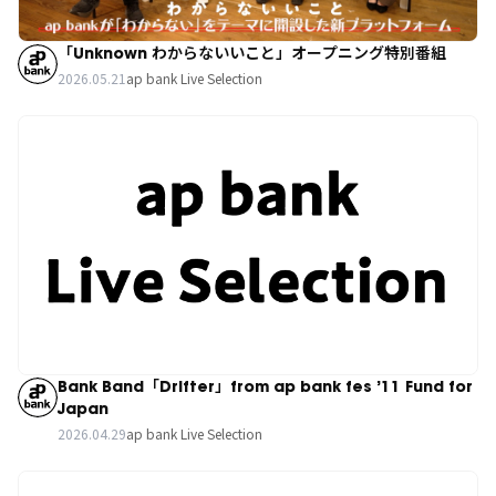
「Unknown わからないいこと」オープニング特別番組
2026.05.21
ap bank Live Selection
Bank Band「Drifter」from ap bank fes ’11 Fund for
Japan
2026.04.29
ap bank Live Selection