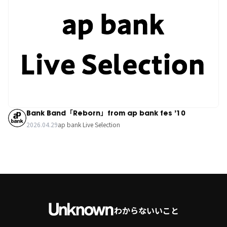
Bank Band「Reborn」from ap bank fes ’10
2026.04.29
ap bank Live Selection
わからないいこと