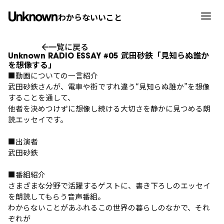
わからないいこと
一覧に戻る
Unknown RADIO ESSAY #05 武田砂鉄「見知らぬ誰か
を想像する」
■動画についての一言紹介
武田砂鉄さんが、電車や街ですれ違う“見知らぬ誰か”を想像
することを通して、
他者を決めつけずに想像し続ける大切さを静かに見つめる朗
読エッセイです。
■出演者
武田砂鉄
■番組紹介
さまざまな分野で活躍するゲストに、書き下ろしのエッセイ
を朗読してもらう⾳声番組。
わからないことがあふれるこの世界の暮らしのなかで、それ
ぞれが