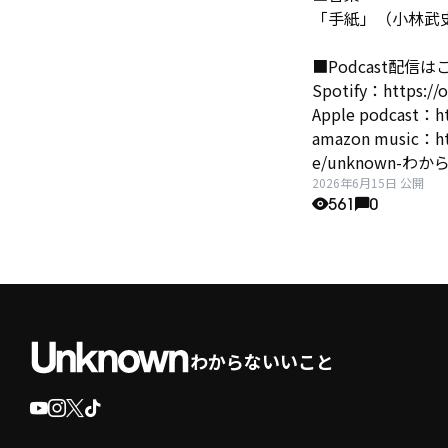
「手紙」（小林武史
■Podcast配信
Spotify：https://
Apple podcast：ht
amazon music：htt
e/unknown-わ
2026年6月15日 公開
561
0
わからないいこと