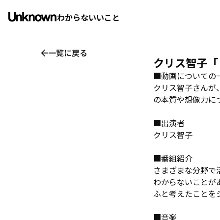
わからないいこと
一覧に戻る
クリス智子「まに
■動画についての
クリス智子さんが
の本質や想像力に
■出演者
クリス智子
■番組紹介
さまざまな分野で
わからないことが
ふと考えたことを
■音楽