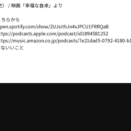
） / 映画「幸福な食卓」より
はこちらから
open.spotify.com/show/2UJsithJn4vJPCU1FRRQaB
tps://podcasts.apple.com/podcast/id1894581252
ps://music.amazon.co.jp/podcasts/7e21dad5-0792-4180-
からないいこと