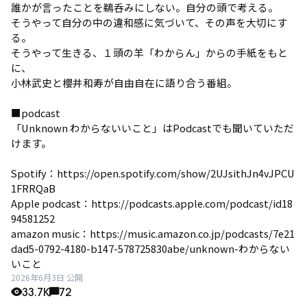
誰かが⾔ったことを鵜呑みにしない。⾃分の頭で考える。
そうやって⾃分の中の違和感に気づいて、その声を⼤切にす
る。
そうやって⽣きる、１頭の⽺「わからん」からの⼿紙をもと
に、
⼩林武史と櫻井和寿が⾃由⾃在に語り合う番組。
■podcast
「Unknown わからないいこと」はPodcastでも聞いていただ
けます。
Spotify：https://open.spotify.com/show/2UJsithJn4vJPCU
1FRRQaB
Apple podcast：https://podcasts.apple.com/podcast/id18
94581252
amazon music：https://music.amazon.co.jp/podcasts/7e21
dad5-0792-4180-b147-578725830abe/unknown-わからない
いこと
2026年6月3日 公開
33.7K
72